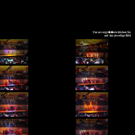
Um zu vergr��ern klicken Sie
auf das jeweilige Bild