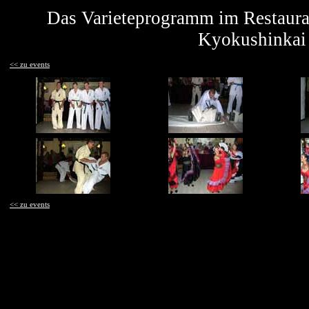
Das Varieteprogramm im Restaura
Kyokushinkai 
<< zu events
<< zu events