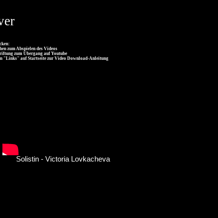
ver
icken:
chen zum Abspielen des Videos
hriftung zum Übergang auf Youtube
on "Links" auf Startseite zur Video Download-Anleitung
Solistin - Victoria Lovkacheva