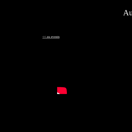
Au
<< zu events