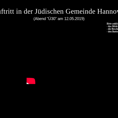
ftritt in der Jüdischen Gemeinde Hanno
(Abend "Ü30" am 12.05.2019)
Bitte ankl
- das Bild
- die Besc
- den Butt